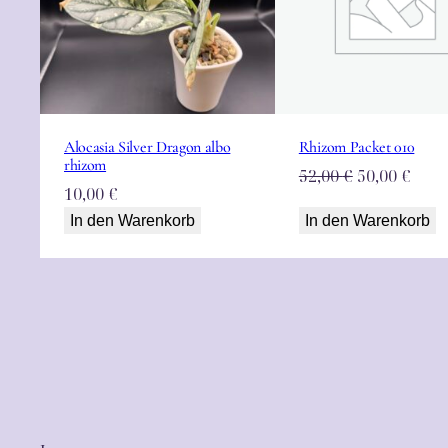
Alocasia Silver Dragon albo
Rhizom Packet 010
rhizom
Ursprüngli
Aktu
52,00
€
50,00
€
10,00
€
Preis
Prei
In den Warenkorb
In den Warenkorb
war:
ist:
52,00 €
50,00