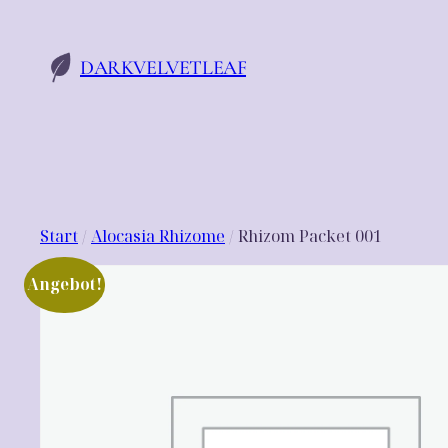
Zum
Inhalt
DARKVELVETLEAF
springen
Start
/
Alocasia Rhizome
/ Rhizom Packet 001
Angebot!