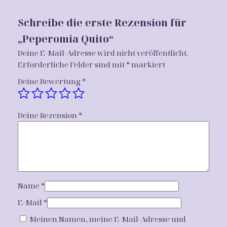
e
i
Q
u
r
s
Schreibe die erste Rezension für
i
P
i
„Peperomia Quito“
t
r
s
o
Deine E-Mail-Adresse wird nicht veröffentlicht.
M
Erforderliche Felder sind mit
*
markiert
e
t
e
Deine Bewertung
*
i
:
n
g
s
2
e
w
5
Deine Rezension
*
a
,
r
0
:
0
3
Name
*
0
€
E-Mail
*
,
.
Meinen Namen, meine E-Mail-Adresse und