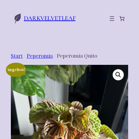
Zum
Inhalt
DARKVELVETLEAF
springen
Start
/
Peperomia
/ Peperomia Quito
Angebot!