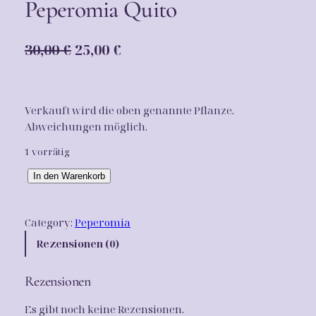
Peperomia Quito
U
A
30,00
€
25,00
€
r
k
s
t
Verkauft wird die oben genannte Pflanze.
p
u
Abweichungen möglich.
r
e
1 vorrätig
ü
l
P
In den Warenkorb
n
l
e
g
e
p
Category:
Peperomia
e
l
r
r
Rezensionen (0)
i
P
o
c
r
m
Rezensionen
i
h
e
a
Es gibt noch keine Rezensionen.