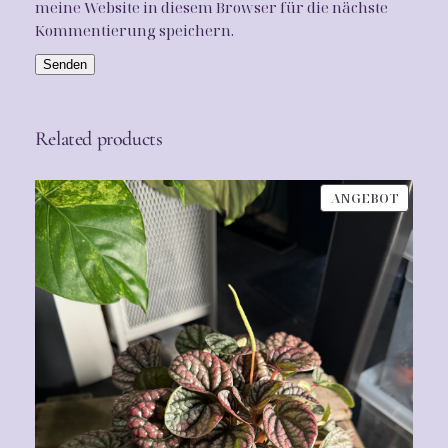
0
meine Website in diesem Browser für die nächste
Kommentierung speichern.
0
€
Related products
PRODU
ANGEBOT
IM
ANGEB