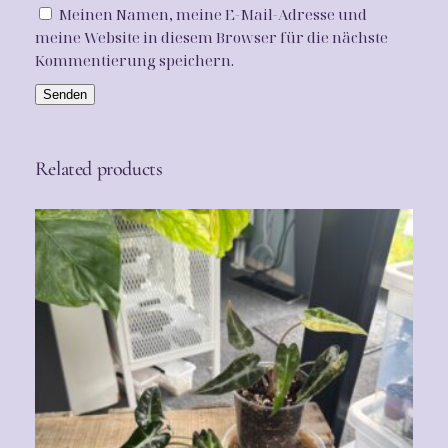
M
Meinen Namen, meine E-Mail-Adresse und
e
meine Website in diesem Browser für die nächste
n
Kommentierung speichern.
g
e
Related products