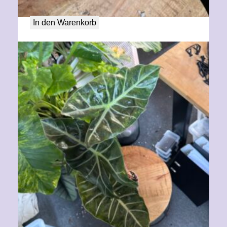
50,00
€
In den Warenkorb
Alocasia Aurora aurea variegata XL
80,00
€