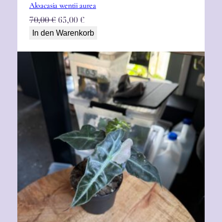
Aloacasia wentii aurea
Ursprünglicher
Aktueller
70,00
€
65,00
€
Preis
Preis
In den Warenkorb
war:
ist:
70,00 €
65,00 €.
Alocasia Amazonica Pink variegata