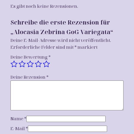
Z
Es gibt noch keine Rezensionen.
e
b
Schreibe die erste Rezension für
r
„Alocasia Zebrina GoG Variegata“
i
n
Deine E-Mail-Adresse wird nicht veröffentlicht.
a
Erforderliche Felder sind mit
*
markiert
G
Deine Bewertung
*
o
G
V
Deine Rezension
*
a
r
i
e
g
a
Name
*
t
a
E-Mail
*