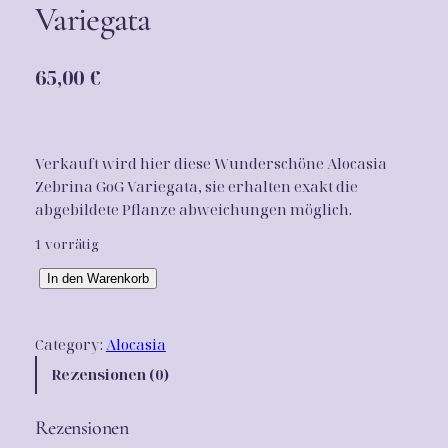
Variegata
65,00
€
Verkauft wird hier diese Wunderschöne Alocasia
Zebrina GoG Variegata, sie erhalten exakt die
abgebildete Pflanze abweichungen möglich.
1 vorrätig
A
In den Warenkorb
l
o
Category:
Alocasia
c
a
Rezensionen (0)
s
i
Rezensionen
a