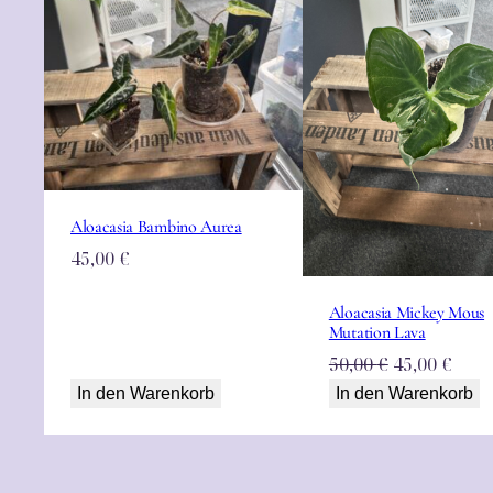
Aloacasia Bambino Aurea
45,00
€
Aloacasia Mickey Mous
Mutation Lava
Ursprüngli
Aktu
50,00
€
45,00
€
Preis
Prei
In den Warenkorb
In den Warenkorb
war:
ist:
50,00 €
45,00