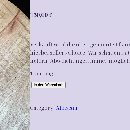
130,00
€
Verkauft wird die oben genannte Pflan
hierbei sellers Choice. Wir schauen nat
liefern. Abweichungen immer möglich
1 vorrätig
A
In den Warenkorb
l
o
Category:
Alocasia
c
a
s