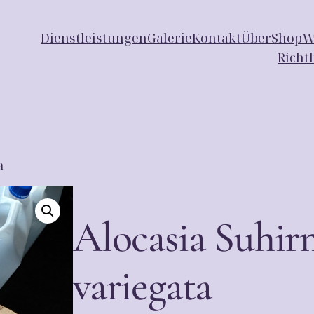
Dienstleistungen
Galerie
Kontakt
Über
Shop
W
Richt
a
Alocasia Suhir
variegata