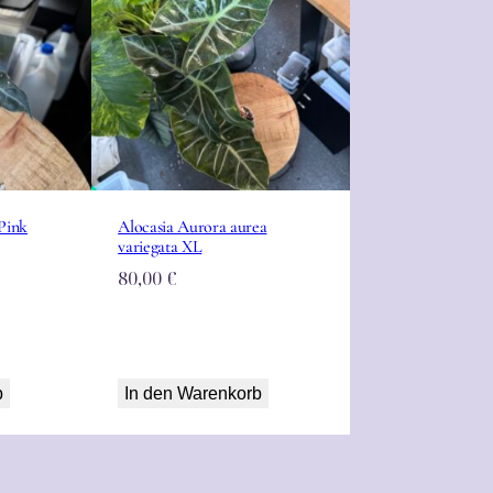
Pink
Alocasia Aurora aurea
variegata XL
80,00
€
b
In den Warenkorb