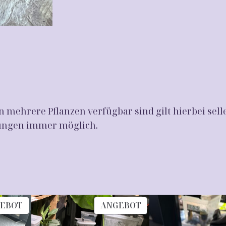
i
a
S
u
h
i
r
m
 mehrere Pflanzen verfügbar sind gilt hierbei sell
a
chungen immer möglich.
n
i
a
a
u
PRODUKT
PRODUKT
r
EBOT
ANGEBOT
IM
IM
e