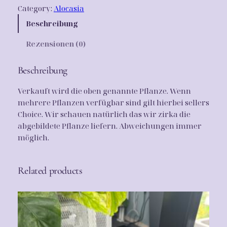
Category:
Alocasia
c
a
Beschreibung
s
Rezensionen (0)
i
a
P
Beschreibung
o
Verkauft wird die oben genannte Pflanze. Wenn
r
mehrere Pflanzen verfügbar sind gilt hierbei sellers
t
Choice. Wir schauen natürlich das wir zirka die
e
abgebildete Pflanze liefern. Abweichungen immer
i
möglich.
a
u
r
Related products
e
a
v
a
r