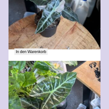
Alocasia Amazonica Pink variegata
50,00
€
In den Warenkorb