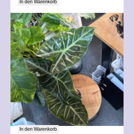
In den Warenkorb
Alocasia Aurora aurea variegata XL
80,00
€
In den Warenkorb