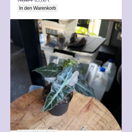
70,00
€
65,00
€
Preis
Preis
In den Warenkorb
war:
ist:
70,00 €
65,00 €.
Alocasia Amazonica Pink variegata
50,00
€