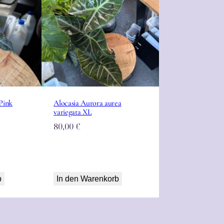
Pink
Alocasia Aurora aurea
variegata XL
80,00
€
b
In den Warenkorb