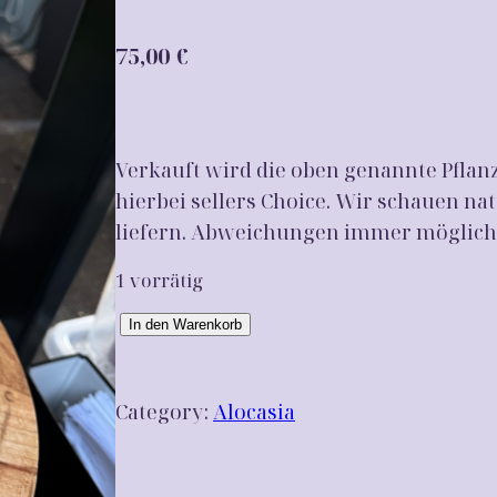
75,00
€
Verkauft wird die oben genannte Pflan
hierbei sellers Choice. Wir schauen nat
liefern. Abweichungen immer möglich
1 vorrätig
A
In den Warenkorb
l
o
Category:
Alocasia
c
a
s