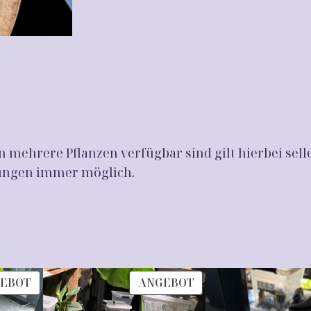
i
a
P
i
n
k
D
r
 mehrere Pflanzen verfügbar sind gilt hierbei sell
a
chungen immer möglich.
g
o
n
a
l
PRODUKT
PRODUKT
b
EBOT
ANGEBOT
IM
IM
o