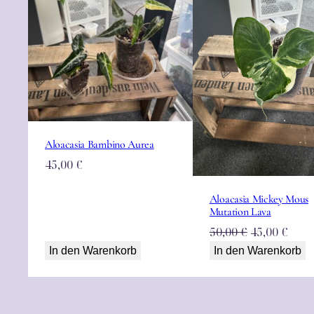
Aloacasia Bambino Aurea
45,00
€
Aloacasia Mickey Mous
Mutation Lava
Ursprüngli
Aktu
50,00
€
45,00
€
Preis
Prei
In den Warenkorb
In den Warenkorb
war:
ist:
50,00 €
45,00