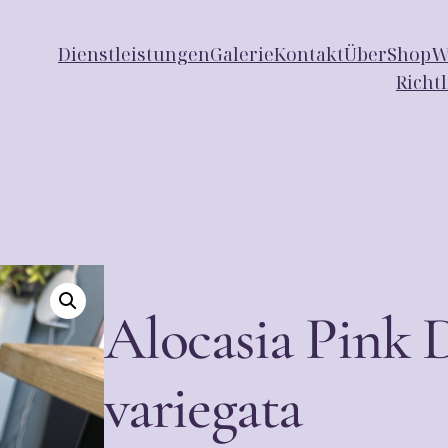
Dienstleistungen
Galerie
Kontakt
Über
Shop
W
Richt
Alocasia Pink 
variegata