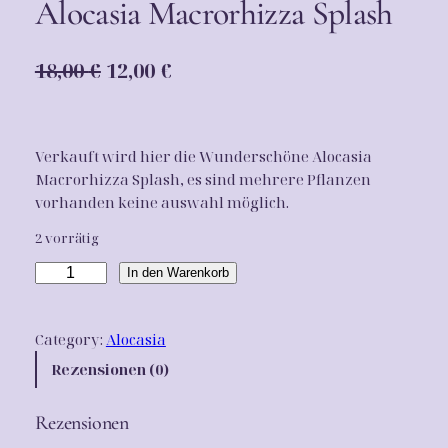
Alocasia Macrorhizza Splash
U
A
18,00
€
12,00
€
r
k
s
t
Verkauft wird hier die Wunderschöne Alocasia
p
u
Macrorhizza Splash, es sind mehrere Pflanzen
r
e
vorhanden keine auswahl möglich.
ü
l
2 vorrätig
n
l
A
In den Warenkorb
g
e
l
o
l
r
Category:
Alocasia
c
i
P
a
Rezensionen (0)
c
r
s
i
h
e
Rezensionen
a