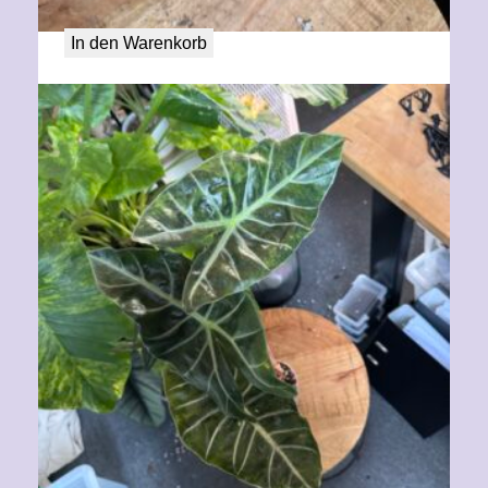
50,00
€
In den Warenkorb
Alocasia Aurora aurea variegata XL
80,00
€