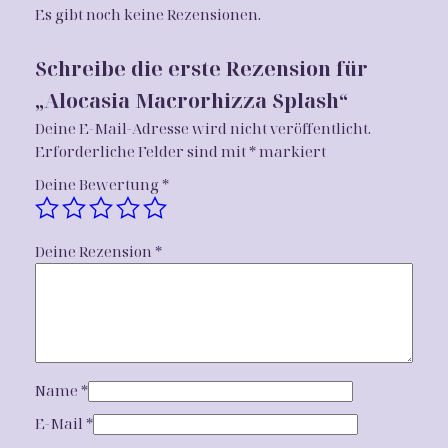
e
i
M
Es gibt noch keine Rezensionen.
a
r
s
c
Schreibe die erste Rezension für
P
i
r
„Alocasia Macrorhizza Splash“
r
s
o
r
Deine E-Mail-Adresse wird nicht veröffentlicht.
e
t
h
Erforderliche Felder sind mit
*
markiert
i
:
i
Deine Bewertung
*
z
s
1
z
w
2
a
Deine Rezension
*
a
,
S
p
r
0
l
:
0
a
s
1
h
8
€
Name
*
M
,
.
e
E-Mail
*
n