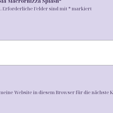
asia Macrorhizza Splash“
M
e
.
Erforderliche Felder sind mit
*
markiert
n
g
e
eine Website in diesem Browser für die nächste