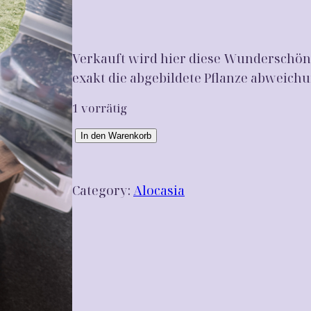
Verkauft wird hier diese Wunderschöne
exakt die abgebildete Pflanze abweich
1 vorrätig
A
In den Warenkorb
l
o
Category:
Alocasia
c
a
s
i
a
M