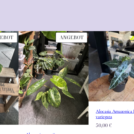
PRODUKT
PRODUKT
EBOT
ANGEBOT
IM
IM
ANGEBOT
ANGEBOT
Alocasia Amazonica 
variegata
50,00
€