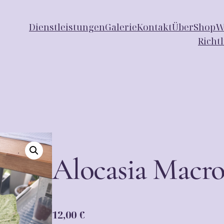
Dienstleistungen
Galerie
Kontakt
Über
Shop
W
Richt
Alocasia Macro
12,00
€