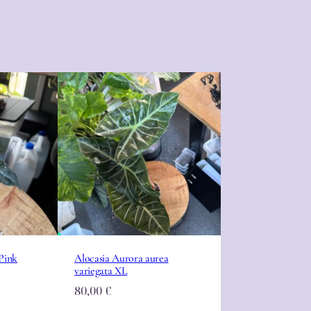
Pink
Alocasia Aurora aurea
variegata XL
80,00
€