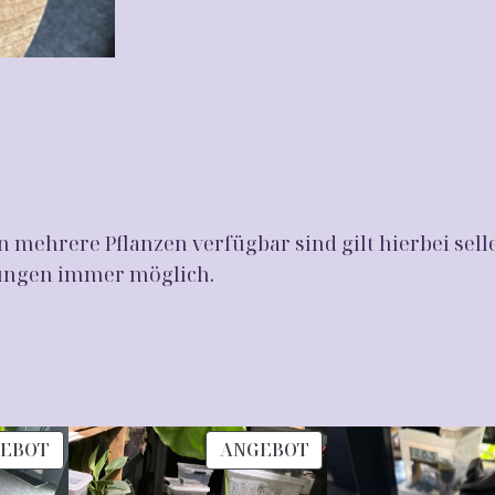
L
o
c
o
L
M
e
n
 mehrere Pflanzen verfügbar sind gilt hierbei sell
g
chungen immer möglich.
e
PRODUKT
PRODUKT
EBOT
ANGEBOT
IM
IM