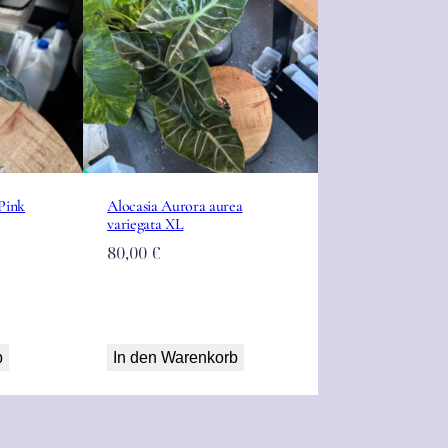
Pink
Alocasia Aurora aurea
variegata XL
80,00
€
b
In den Warenkorb