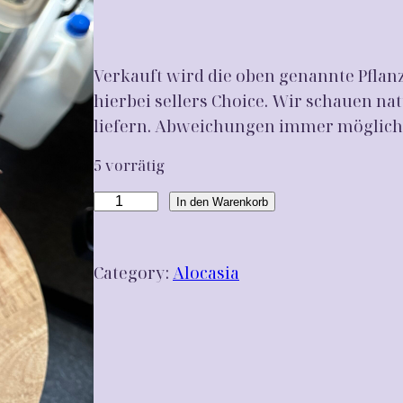
Verkauft wird die oben genannte Pflan
hierbei sellers Choice. Wir schauen nat
liefern. Abweichungen immer möglich
5 vorrätig
A
In den Warenkorb
l
o
Category:
Alocasia
c
a
s
i
a