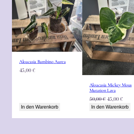
Aloacasia Bambino Aurea
45,00
€
Aloacasia Mickey Mous
Mutation Lava
Ursprüngli
Aktu
50,00
€
45,00
€
Preis
Prei
In den Warenkorb
In den Warenkorb
war:
ist:
50,00 €
45,00