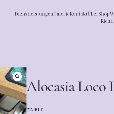
Dienstleistungen
Galerie
Kontakt
Über
Shop
W
Richt
Alocasia Loco 
22,00
€