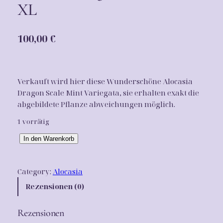
XL
100,00
€
Verkauft wird hier diese Wunderschöne Alocasia
Dragon Scale Mint Variegata, sie erhalten exakt die
abgebildete Pflanze abweichungen möglich.
1 vorrätig
A
In den Warenkorb
l
o
Category:
Alocasia
c
a
Rezensionen (0)
s
i
Rezensionen
a