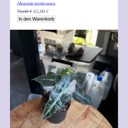
Aloacasia wentii aurea
Ursprünglicher
Aktueller
70,00
€
65,00
€
Preis
Preis
In den Warenkorb
war:
ist:
70,00 €
65,00 €.
Alocasia Amazonica Pink variegata