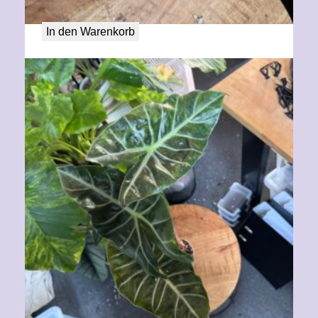
50,00
€
In den Warenkorb
Alocasia Aurora aurea variegata XL
80,00
€