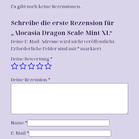
D
Es gibt noch keine Rezensionen.
r
a
Schreibe die erste Rezension für
g
„Alocasia Dragon Scale Mint XL“
o
n
Deine E-Mail-Adresse wird nicht veröffentlicht.
S
Erforderliche Felder sind mit
*
markiert
c
Deine Bewertung
*
a
l
e
Deine Rezension
*
M
i
n
t
X
L
Name
*
M
e
E-Mail
*