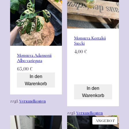
Monstera Kortalsii
Stecki
4,00
€
Monstera Adansonii
Albo variegata
65,00
€
In den
Warenkorb
In den
Warenkorb
zzgl.
Versandkosten
zzgl.
Versandkosten
PRODU
ANGEBOT
IM